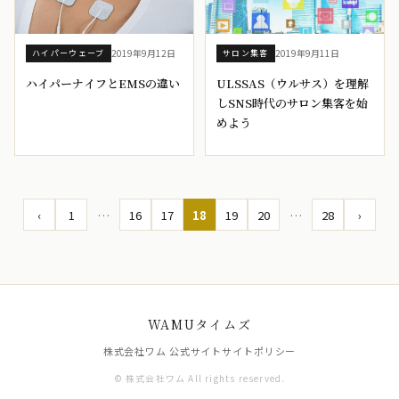
2019年9月12日
2019年9月11日
ハイパーウェーブ
サロン集客
ハイパーナイフとEMSの違い
ULSSAS（ウルサス）を理解
しSNS時代のサロン集客を始
めよう
‹
1
…
16
17
18
19
20
…
28
›
WAMUタイムズ
株式会社ワム 公式サイト
サイトポリシー
© 株式会社ワム All rights reserved.