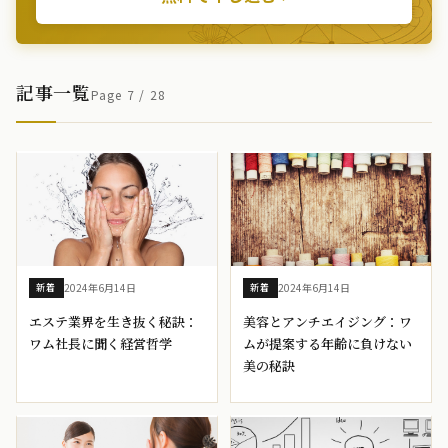
記事一覧
Page 7 / 28
2024年6月14日
2024年6月14日
新着
新着
エステ業界を生き抜く秘訣：
美容とアンチエイジング：ワ
ワム社長に聞く経営哲学
ムが提案する年齢に負けない
美の秘訣