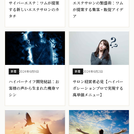
サイバーエステ：ワムが提案
エステサロンの繁盛術：ワム
する新しいエステサロンのカ
が提案する集客・販促アイデ
タチ
ア
2024年6月9日
2024年6月2日
新着
新着
ハイパーナイフ開発秘話：お
サロン経営者必見【ハイパー
客様の声から生まれた痩身マ
ポレーションプロで実現する
シン
高単価メニュー】