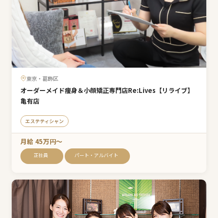
東京・葛飾区
オーダーメイド痩身＆小顔矯正専門店Re:Lives【リライブ】
亀有店
エステティシャン
月給 45万円〜
正社員
パート・アルバイト