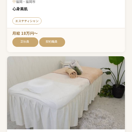
福岡・福岡市
心身美肌
エステティシャン
月給 18万円〜
正社員
契約職員