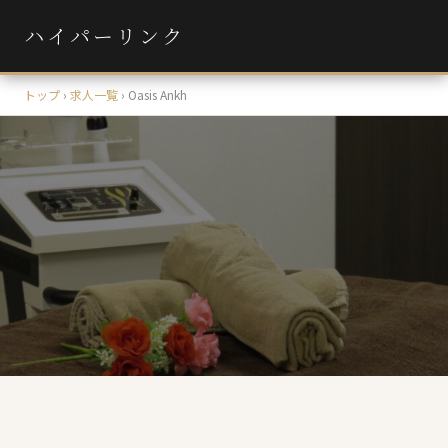
ハイパーリンク
トップ
›
求人一覧
›
Oasis Ankh
ハイパーナイフ導入店
小規模・個人サロン
美容・エステサロン
Oasis Ankh