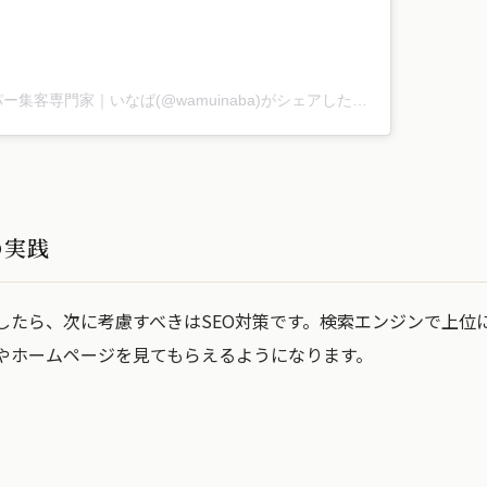
エステ特化のホットペッパー集客専門家｜いなば(@wamuinaba)がシェアした投稿
の実践
したら、次に考慮すべきはSEO対策です。検索エンジンで上位
やホームページを見てもらえるようになります。