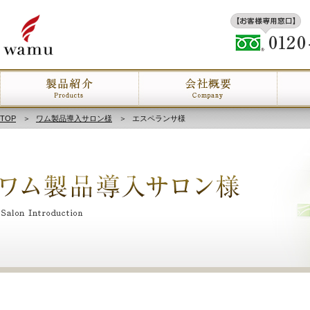
TOP
＞
ワム製品導入サロン様
＞
エスペランサ様