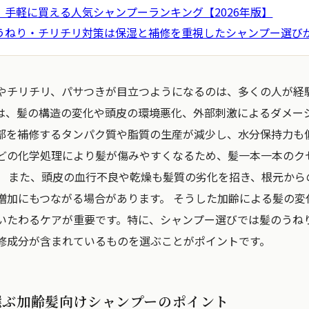
！手軽に買える人気シャンプーランキング【2026年版】
うねり・チリチリ対策は保湿と補修を重視したシャンプー選び
やチリチリ、パサつきが目立つようになるのは、多くの人が経
は、髪の構造の変化や頭皮の環境悪化、外部刺激によるダメージ
部を補修するタンパク質や脂質の生産が減少し、水分保持力も
どの化学処理により髪が傷みやすくなるため、髪一本一本のク
。 また、頭皮の血行不良や乾燥も髪質の劣化を招き、根元から
増加にもつながる場合があります。 そうした加齢による髪の変
いたわるケアが重要です。特に、シャンプー選びでは髪のうね
修成分が含まれているものを選ぶことがポイントです。
選ぶ加齢髪向けシャンプーのポイント