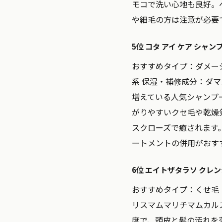
モコで洗い心地も良好。
や細毛の方は注意が必要です
5位 コタ アイ ケア シャンプ
おすすめタイプ：
ダメー
系
保湿・補修成分：
ダマ
増えている人気シャンプ
がりやすいクセ毛や乾燥
スクローズで癒されます
ートメントの併用がおすすめ
6位 エイトザタラソ クレ
おすすめタイプ：
くせ毛
リスマムマリチマムカル
度で、頭皮と髪の汚れを