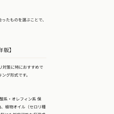
合ったものを選ぶことで、
年版】
リ対策に特におすすめで
キング形式です。
酸系・オレフィン系
保
油、植物オイル（セロリ種