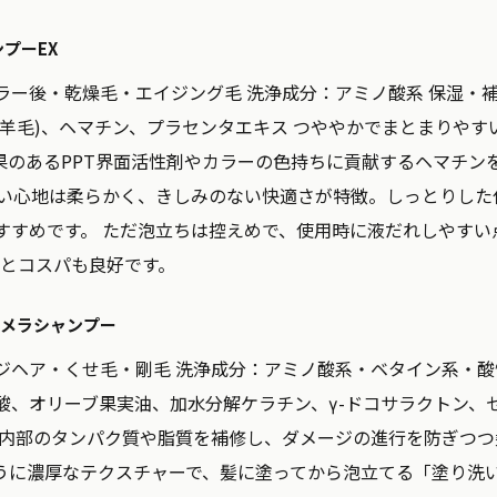
ンプーEX
ラー後・乾燥毛・エイジング毛
洗浄成分：
アミノ酸系
保湿・
(羊毛)、ヘマチン、プラセンタエキス つややかでまとまりやす
果のあるPPT界面活性剤やカラーの色持ちに貢献するヘマチン
洗い心地は柔らかく、きしみのない快適さが特徴。しっとりした
すすめです。 ただ泡立ちは控えめで、使用時に液だれしやすい
40円とコスパも良好です。
ーラメラシャンプー
ジヘア・くせ毛・剛毛
洗浄成分：
アミノ酸系・ベタイン系・酸
酸、オリーブ果実油、加水分解ケラチン、γ-ドコサラクトン、
髪内部のタンパク質や脂質を補修し、ダメージの進行を防ぎつ
うに濃厚なテクスチャーで、髪に塗ってから泡立てる「塗り洗い