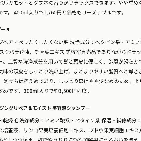
ベルガモットとダフネの香りがリラックスできます。やや重め
。 400ml入りで1,760円と価格もリーズナブルです。
ー 9
ジヘア・ぺったりしたくない髪
洗浄成分：
ベタイン系・アミノ
スクバラ花油、チャ葉エキス 美容室専売品でありながらドラ
ー。上質な洗浄成分を用いて髪と頭皮に優しく、泡質が滑らかで
気味の頭皮をしっとり洗い上げ、まとまりやすい髪質へと導き
。 泡立ちは控えめであり、しっとり感はやや少なめのため、よ
です。 300ml入りで約3,500円程度。
ンジングリペア＆モイスト 美容液シャンプー
・乾燥毛
洗浄成分：
アミノ酸系・ベタイン系
保湿・補修成分
ス培養液、リンゴ果実培養細胞エキス、ブドウ果実細胞エキス
落としつつ保水。乾燥やうねりに悩む加齢髪にうるおいを与え