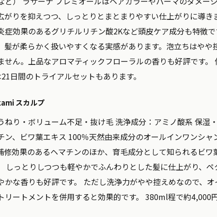
など） ラサーナ プレミオールはヘアカラーやパーマのダメー
広がりを抑えつつ、しっとりとまとまりやすい仕上がりに導き
炎症効果のあるグリチルリチン酸2Kなど頭皮ケア成分も特徴で
、髪が柔らかく扱いやすくなる実感があります。泡立ちはやや
せん。上品なアロマティックフローラルの香りも好評です。 価
には21日間のトライアルセットもあります。
okami スカルプ
うねり・ボリューム不足・抜け毛
洗浄成分：
アミノ酸系
保湿
チン、ビワ葉エキス 100％天然由来成分のオールインワンシャ
補修効果のあるヘマチンのほか、育毛成分として知られるビワ葉
。 しっとりしつつも軽やかでふんわりとした髪に仕上がり、ペ
やかな香りも好評です。 ただし洗浄力がやや控えめなので、オ
リートメントを併用すると効果的です。 380ml程で約4,00