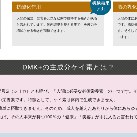
抗酸化作用
脂の乳化
人間の臓器、器官を元気な状態で維持する働きがある
人間の体に
と言われています。体内環境を整える事で、免疫力を
です。脂肪
増加させる働きが期待できます。
す。そうし
います。
DMK+の主成分ケイ素とは？
記号Si（シリカ）とも呼び、「人間に必要な必須栄養素」の一つです。
い栄養素です。特徴として、ケイ素は体内で生成できません。
簡単に摂取できません。そのため、成人を越えたあたりから体にあらゆ
れば、その人本来が持つ100％の「健康」「美容」が手に入ると言われ