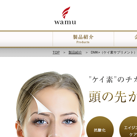
TOP
＞
製品紹介
＞
DMK+（ケイ素サプリメント）