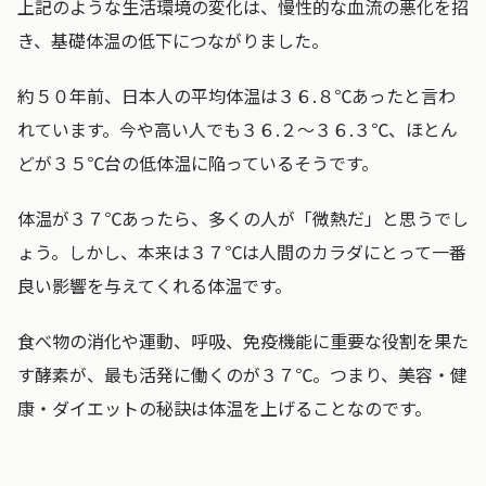
上記のような生活環境の変化は、慢性的な血流の悪化を招
き、基礎体温の低下につながりました。
約５０年前、日本人の平均体温は３６.８℃あったと言わ
れています。今や高い人でも３６.２～３６.３℃、ほとん
どが３５℃台の低体温に陥っているそうです。
体温が３７℃あったら、多くの人が「微熱だ」と思うでし
ょう。しかし、本来は３７℃は人間のカラダにとって一番
良い影響を与えてくれる体温です。
食べ物の消化や運動、呼吸、免疫機能に重要な役割を果た
す酵素が、最も活発に働くのが３７℃。つまり、美容・健
康・ダイエットの秘訣は体温を上げることなのです。